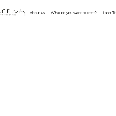
About us
What do you want to treat?
Laser T