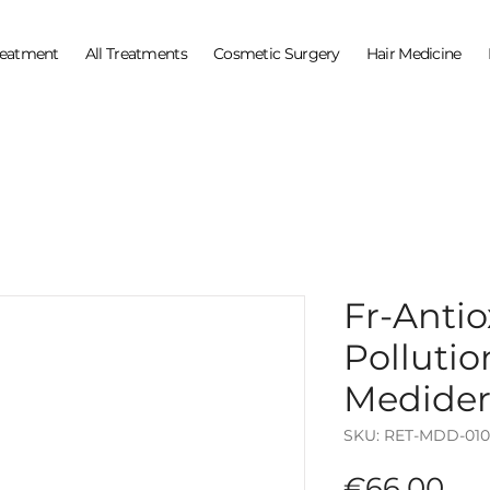
reatment
All Treatments
Cosmetic Surgery
Hair Medicine
Fr-Antio
Pollutio
Medide
SKU: RET-MDD-010
Pri
€66.00