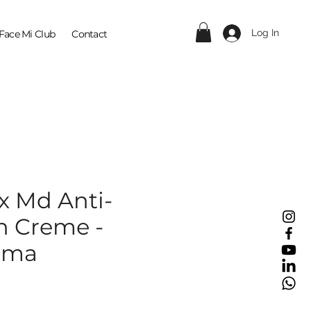
Log In
Face Mi Club
Contact
x Md Anti-
n Creme -
rma
ce