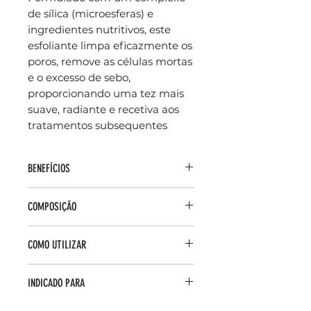
de sílica (microesferas) e
ingredientes nutritivos, este
esfoliante limpa eficazmente os
poros, remove as células mortas
e o excesso de sebo,
proporcionando uma tez mais
suave, radiante e recetiva aos
tratamentos subsequentes
BENEFÍCIOS
Esfoliação Mecânica Suave: As
COMPOSIÇÃO
microesferas de sílica
proporcionam uma esfoliação
Microesferas de Sílica: Partículas
física uniforme e eficaz, sem
COMO UTILIZAR
esfoliantes de origem mineral
agredir a pele.
que poliem suavemente a
Refina a Textura: Ajuda a alisar a
Humedecer a pele do rosto.
superfície da pele.
INDICADO PARA
pele, removendo a rugosidade
Aplicar uma pequena quantidade
Glicerina: Agente humectante
superficial e as células mortas.
do esfoliante nas mãos.
que ajuda a manter a hidratação
Preocupações de Pele: Textura
Limpeza Profunda: Limpa os