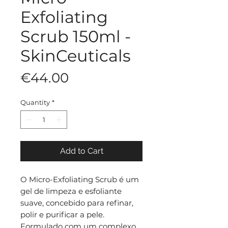
Exfoliating
Scrub 150ml -
SkinCeuticals
Price
€44.00
Quantity
*
Add to Cart
O Micro-Exfoliating Scrub é um
gel de limpeza e esfoliante
suave, concebido para refinar,
polir e purificar a pele.
Formulado com um complexo