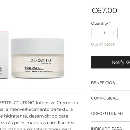
Pri
€67.00
Quantity
*
Out of Stock
Notify W
BENEFÍCIOS
Efeito lifting e r
COMPOSIÇÃO
flacidez estrutur
ESTRUCTURING Intensive Creme da
a tonificar os con
al antienvelhecimento de textura
DMAE (Dimetilet
Nutrição e confor
COMO UTILIZAR
ativo tensor que
e hidratante, desenvolvido para
cremosa reconstró
firmeza da pele,
meza às peles maduras com flacidez
eliminando de im
Preparação: Lim
duradoura.
 Utilizando a nanotecnologia para
INDICADO PARA