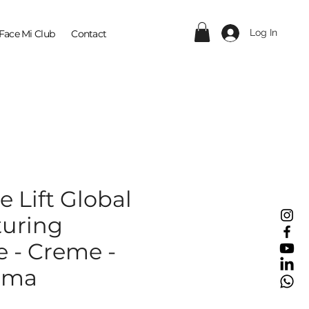
Log In
Face Mi Club
Contact
 Lift Global
turing
e - Creme -
rma