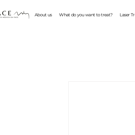
About us
What do you want to treat?
Laser T