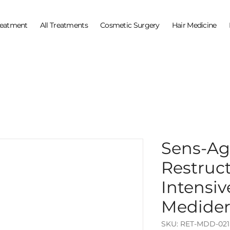
reatment
All Treatments
Cosmetic Surgery
Hair Medicine
Sens-Age
Restruc
Intensiv
Medide
SKU: RET-MDD-021