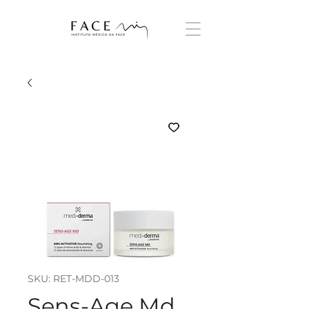
SKU: RET-MDD-013
Sens-Age Md