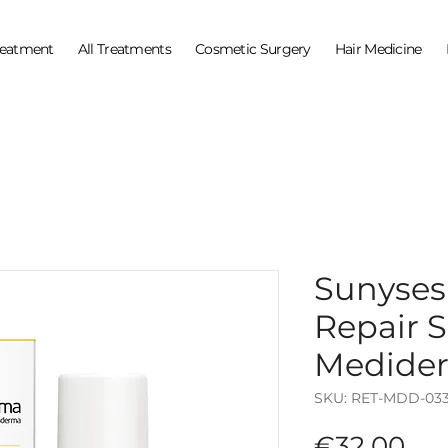
reatment
All Treatments
Cosmetic Surgery
Hair Medicine
Sunyses
Repair 
Medide
SKU: RET-MDD-03
Pri
€32.00