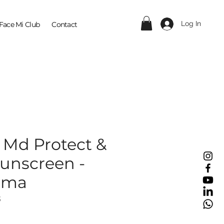
Log In
Face Mi Club
Contact
 Md Protect &
Sunscreen -
rma
3
ce