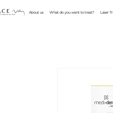
About us
What do you want to treat?
Laser T