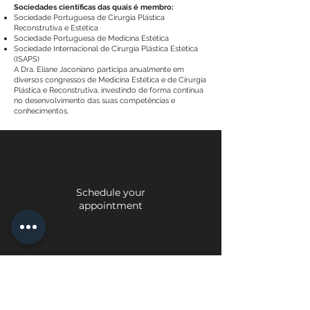
Sociedades científicas das quais é membro:
Sociedade Portuguesa de Cirurgia Plástica
Reconstrutiva e Estética
Sociedade Portuguesa de Medicina Estética
Sociedade Internacional de Cirurgia Plástica Estética
(ISAPS)
A Dra. Eliane Jaconiano participa anualmente em
diversos congressos de Medicina Estética e de Cirurgia
Plástica e Reconstrutiva, investindo de forma contínua
no desenvolvimento das suas competências e
conhecimentos.
Face Mi - Braga
Schedule your
appointment
Face Mi - Porto
Schedule your appointment