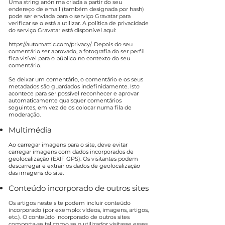
Uma string anónima criada a partir do seu
endereço de email (também designada por hash)
pode ser enviada para o serviço Gravatar para
verificar se o está a utilizar. A política de privacidade
do serviço Gravatar está disponível aqui:
https://automattic.com/privacy/.
Depois do seu
comentário ser aprovado, a fotografia do ser perfil
fica visível para o público no contexto do seu
comentário.
Se deixar um comentário, o comentário e os seus
metadados são guardados indefinidamente. Isto
acontece para ser possível reconhecer e aprovar
automaticamente quaisquer comentários
seguintes, em vez de os colocar numa fila de
moderação.
Multimédia
Ao carregar imagens para o site, deve evitar
carregar imagens com dados incorporados de
geolocalização (EXIF GPS). Os visitantes podem
descarregar e extrair os dados de geolocalização
das imagens do site.
Conteúdo incorporado de outros sites
Os artigos neste site podem incluir conteúdo
incorporado (por exemplo: vídeos, imagens, artigos,
etc.). O conteúdo incorporado de outros sites
comporta-se tal como se o utilizador visitasse esses