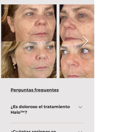
Perguntas frequentes
¿Es doloroso el tratamiento
Halo™?
Las molestias son leves a moderadas y
¿Cuántas sesiones se
pueden minimizarse con anestesia