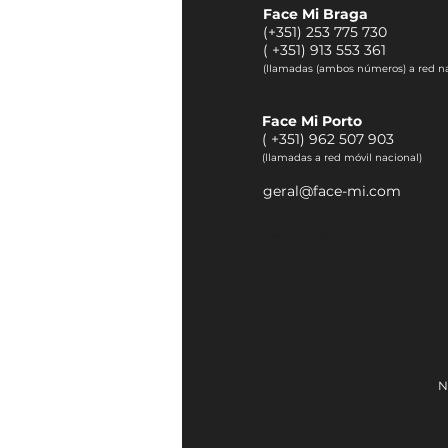
Face Mi Braga
(+351) 253 775 730
(
+351) 913 553 361
(llamadas (ambos números) a red na
Face Mi Porto
(
+351) 962 507 903
(llamadas a red móvil nacional)
geral@face-mi.com
otoplastia
N