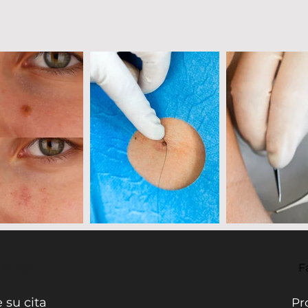
- Braga
F
 su cita
Pr