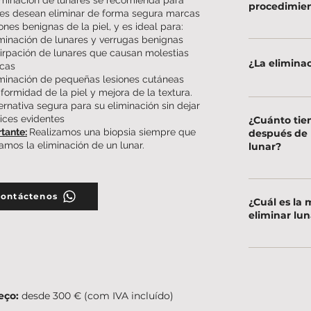
procedimien
es desean eliminar de forma segura marcas
iones benignas de la piel, y es ideal para:
Las molestias 
minación de lunares y verrugas benignas
irpación de lunares que causan molestias
se puede realiz
¿La eliminac
icas
comodidad.
minación de pequeñas lesiones cutáneas
formidad de la piel y mejora de la textura.
Las técnicas ut
ernativa segura para su eliminación sin dejar
cuidado poster
rices evidentes
¿Cuánto tie
regeneración d
tante:
Realizamos una biopsia siempre que
después de 
zamos la eliminación de un lunar.
lunar?
discreto.
La recuperació
algunas semana
ontáctenos
¿Cuál es la 
y del cuidado 
eliminar lu
La elección de 
ubicación del l
electrocauterio
reço:
desde 300 € (com IVA incluído)
evaluación del 