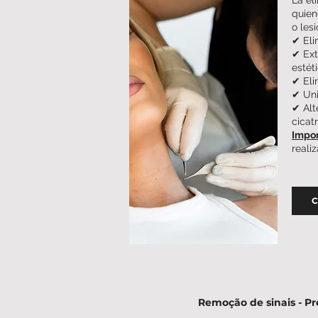
quien
o les
✔
Eli
✔ Ext
estét
✔ Eli
✔ Uni
✔ Alt
cicat
Impor
reali
C
Remoção de sinais - P