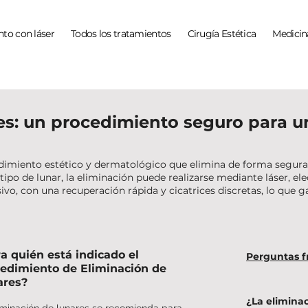
to con láser
Todos los tratamientos
Cirugía Estética
Medicin
es: un procedimiento seguro para u
dimiento estético y dermatológico que elimina de forma segura y
ipo de lunar, la eliminación puede realizarse mediante láser, ele
, con una recuperación rápida y cicatrices discretas, lo que ga
a quién está indicado el
Perguntas f
edimiento de Eliminación de
ares?
¿La elimina
iminación de lunares se recomienda para