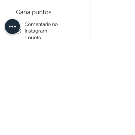
Gana puntos
Comentário no
Instagram
1 punto
Comprar produto
(unitário)
10 puntos
Indicação de cliente
(primeiro tratamento)
200 puntos
Participação de eventos
50 puntos
Tratamento realizado
(unitário)