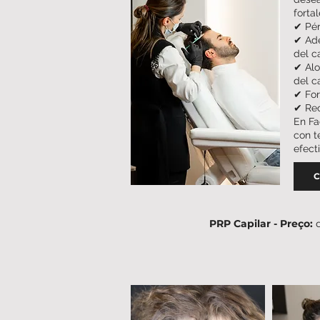
forta
✔ Pér
✔ Ade
del c
✔ Alo
del c
✔ For
✔ Rec
En Fa
con t
efect
C
PRP Capilar - Preço: