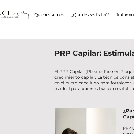
Quienes somos
¿Qué deseas tratar?
Tratamien
PRP Capilar: Estimul
El PRP Capilar (Plasma Rico en Plaque
crecimiento capilar. La técnica consis
en el cuero cabelludo para fortalecer 
es ideal para quienes buscan revitaliz
¿Par
Capi
PRP C
desea