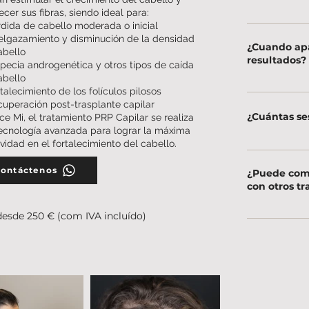
lecer sus fibras, siendo ideal para:
Las molestias s
dida de cabello moderada o inicial
lgazamiento y disminución de la densidad
microagujas y 
¿Cuando apa
abello
comodidad dura
resultados?
pecia androgenética y otros tipos de caída
abello
talecimiento de los folículos pilosos
Las mejoras en 
uperación post-trasplante capilar
pueden notar d
¿Cuántas se
ce Mi, el tratamiento PRP Capilar se realiza
un crecimiento
ecnología avanzada para lograr la máxima
ividad en el fortalecimiento del cabello.
Por lo general 
mensuales, per
ontáctenos
¿Puede comb
necesidades de
con otros t
desde 250 € (com IVA incluído)
¡Sí! Se puede c
medicamentos t
resultados.