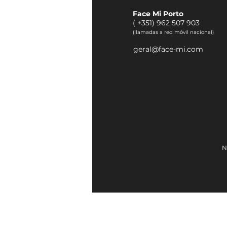
Face Mi Porto
(
+351) 962 507 903
(llamadas a red móvil nacional)
geral@face-mi.com
otoplastia
N