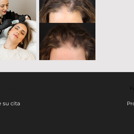
- Braga
F
 su cita
Pr