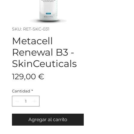
SKU: RET-SKC-031
Metacell
Renewal B3 -
SkinCeuticals
Precio
129,00 €
Cantidad
*
Agregar al carrito