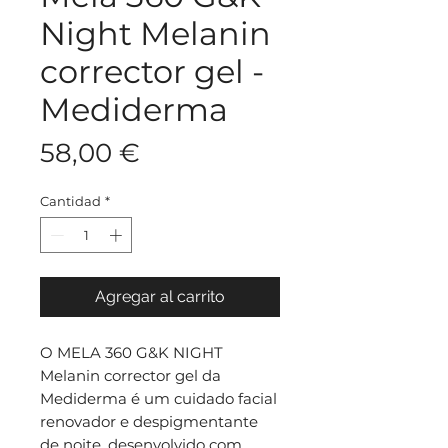
Night Melanin
corrector gel -
Mediderma
Precio
58,00 €
Cantidad
*
Agregar al carrito
O MELA 360 G&K NIGHT
Melanin corrector gel da
Mediderma é um cuidado facial
renovador e despigmentante
de noite, desenvolvido com