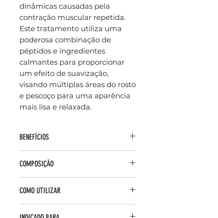
dinâmicas causadas pela
contração muscular repetida.
Este tratamento utiliza uma
poderosa combinação de
péptidos e ingredientes
calmantes para proporcionar
um efeito de suavização,
visando múltiplas áreas do rosto
e pescoço para uma aparência
mais lisa e relaxada.
BENEFÍCIOS
Ação nas Linhas de Expressão:
COMPOSIÇÃO
Ajuda a suavizar a aparência de 9
tipos de linhas de contração,
Complexo Peptídico
incluindo as rugas da testa, pés
COMO UTILIZAR
Concentrado (P-TIOX): Uma
de galinha e linhas do sorriso.
mistura de péptidos avançados,
Firmeza e Elasticidade: Melhora
Aplicar de manhã e/ou à noite.
incluindo péptidos sinalizadores
INDICADO PARA
a firmeza e a elasticidade da