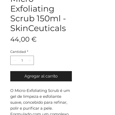
Exfoliating
Scrub 150ml -
SkinCeuticals
Precio
44,00 €
Cantidad
*
Agregar al carrito
O Micro-Exfoliating Scrub é um
gel de limpeza e esfoliante
suave, concebido para refinar,
polir e purificar a pele.
Formulado com um complexo