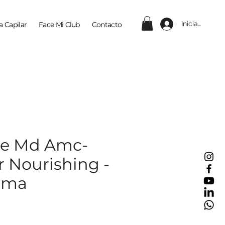
Iniciar sesión
a Capilar
Face Mi Club
Contacto
ge Md Amc-
r Nourishing -
rma
ecio