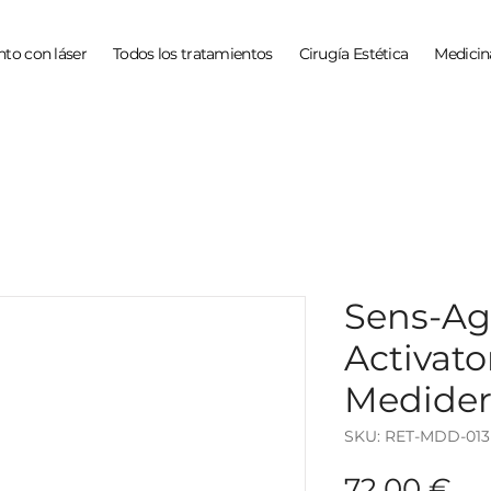
to con láser
Todos los tratamientos
Cirugía Estética
Medicin
Sens-A
Activato
Medide
SKU: RET-MDD-013
Pr
72,00 €