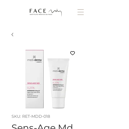
SKU: RET-MDD-018
Sens-Age Md