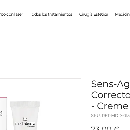
to con láser
Todos los tratamientos
Cirugía Estética
Medicin
Sens-Ag
Correct
- Creme
SKU: RET-MDD-015
Pr
73,00 €