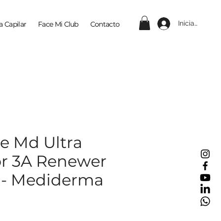
Iniciar sesión
a Capilar
Face Mi Club
Contacto
e Md Ultra
or 3A Renewer
 - Mediderma
ecio