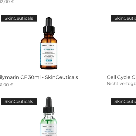
reis
02,00 €
SkinCeuticals
SkinCeuti
ilymarin CF 30ml - SkinCeuticals
Cell Cycle C
Nicht verfügb
reis
81,00 €
SkinCeuticals
SkinCeuti