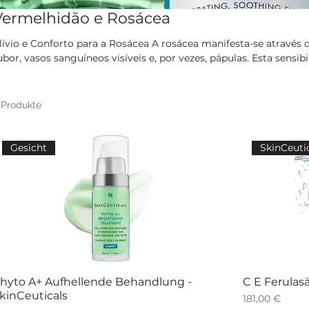
Vermelhidão e Rosácea
io e Conforto para a Rosácea A rosácea manifesta-se através de vermelhidão persistente,
ubor, vasos sanguíneos visíveis e, por vezes, pápulas. Esta sensib
ermocosméticos com ação específica. Oferecemos tratamentos
omprovados que visam o alívio imediato da vermelhidão, ajudand
eatividade da pele. O foco é proporcionar uma sensação de conf
 Produkte
quilíbrio e minimizando o aspeto irritado da tez.
Gesicht
SkinCeuti
hyto A+ Aufhellende Behandlung -
C E Ferulas
kinCeuticals
Preis
181,00 €