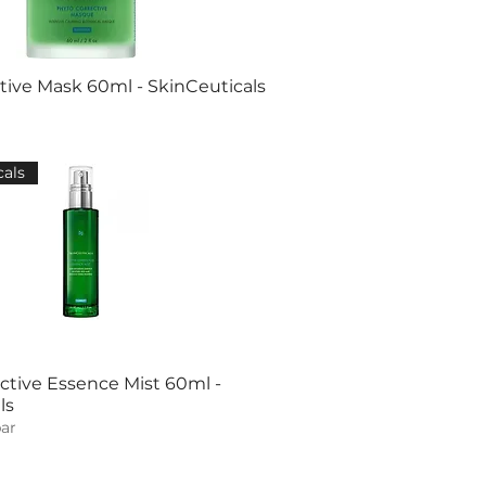
tive Mask 60ml - SkinCeuticals
cals
ctive Essence Mist 60ml -
ls
ar