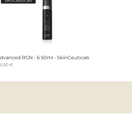
SkinCeuticals
dvanced RGN - 6 50ml - SkinCeuticals
reis
81,00 €