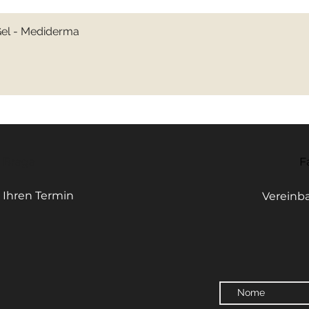
Gel - Mediderma
Schnellansicht
- Braga
F
 Ihren Termin
Vereinba