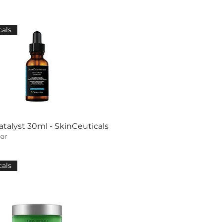
cals
atalyst 30ml - SkinCeuticals
ar
cals