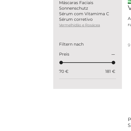
Máscaras Faciais
Sonnenschutz
Sérum com Vitamima C
Alív
Sérum corretivo
r
Vermelhidão e Rosácea
d
c
r
Filtern nach
9
e
Preis
70 €
181 €
P
S