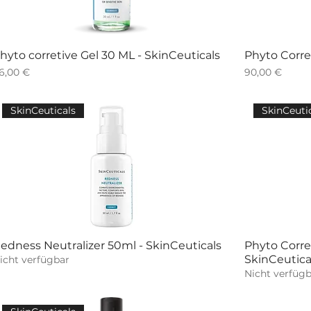
hyto corretive Gel 30 ML - SkinCeuticals
Phyto Corre
reis
Preis
6,00 €
90,00 €
SkinCeuticals
SkinCeuti
edness Neutralizer 50ml - SkinCeuticals
Phyto Corre
SkinCeutica
icht verfügbar
Nicht verfügb