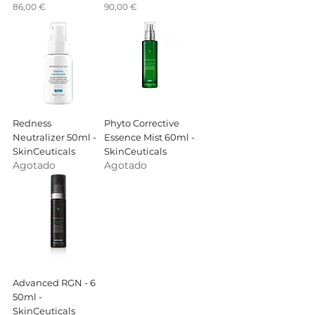
Precio
Precio
86,00 €
90,00 €
Redness
Phyto Corrective
Neutralizer 50ml -
Essence Mist 60ml -
SkinCeuticals
SkinCeuticals
Agotado
Agotado
Advanced RGN - 6
50ml -
SkinCeuticals