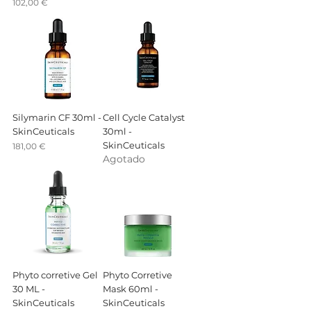
Precio
102,00 €
Silymarin CF 30ml -
Cell Cycle Catalyst
SkinCeuticals
30ml -
SkinCeuticals
Precio
181,00 €
Agotado
Phyto corretive Gel
Phyto Corretive
30 ML -
Mask 60ml -
SkinCeuticals
SkinCeuticals