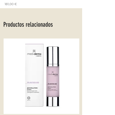
Precio
181,00 €
Productos relacionados