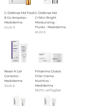
C-Defense Md Flash
C-Defense Md
& Go Ampolas -
C+Skin Bright
Mediderma
Moisturizing -
Fluido - Mediderma
Preis
20,00 €
Preis
63,00 €
Reset-K Gel
Fillderma Global
Corrector -
Filler Creme
Mediderma
Nutritivo -
Mediderma
Preis
39,00 €
Nicht verfügbar