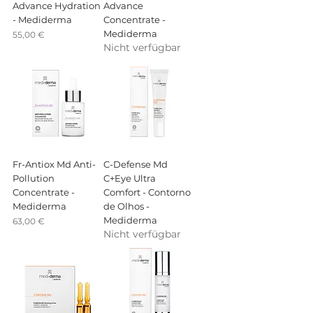
Advance Hydration
Advance
- Mediderma
Concentrate -
Mediderma
Preis
55,00 €
Nicht verfügbar
Fr-Antiox Md Anti-
C-Defense Md
Pollution
C+Eye Ultra
Concentrate -
Comfort - Contorno
Mediderma
de Olhos -
Mediderma
Preis
63,00 €
Nicht verfügbar