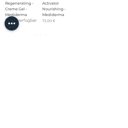
Regenerating -
Activator
Creme Gel -
Nourishing -
Mediderma
Mediderma
Nicht verfügbar
Preis
72,00 €
Mehr laden
Ähnliche Produkte