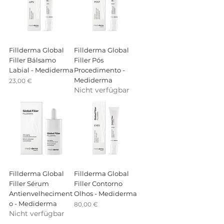
Fillderma Global
Fillderma Global
Filler Bálsamo
Filler Pós
Labial - Mediderma
Procedimento -
Mediderma
Preis
23,00 €
Nicht verfügbar
Fillderma Global
Fillderma Global
Filler Sérum
Filler Contorno
Antienvelheciment
Olhos - Mediderma
o - Mediderma
Preis
80,00 €
Nicht verfügbar