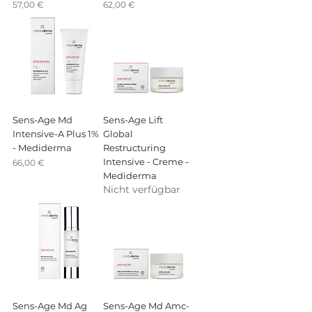
Preis
Preis
57,00 €
62,00 €
Sens-Age Md
Sens-Age Lift
Intensive-A Plus 1%
Global
- Mediderma
Restructuring
Intensive - Creme -
Preis
66,00 €
Mediderma
Nicht verfügbar
Sens-Age Md Ag
Sens-Age Md Amc-