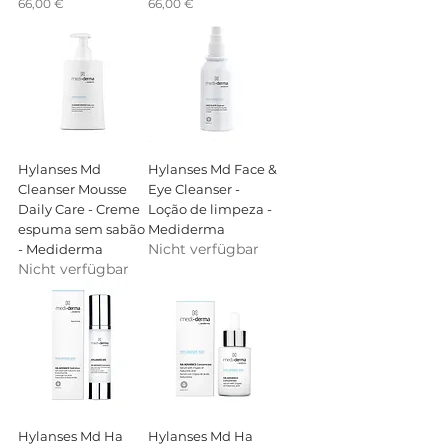
Preis
Preis
66,00 €
66,00 €
Hylanses Md
Hylanses Md Face &
Cleanser Mousse
Eye Cleanser -
Daily Care - Creme
Loção de limpeza -
espuma sem sabão
Mediderma
Nicht verfügbar
- Mediderma
Nicht verfügbar
Hylanses Md Ha
Hylanses Md Ha