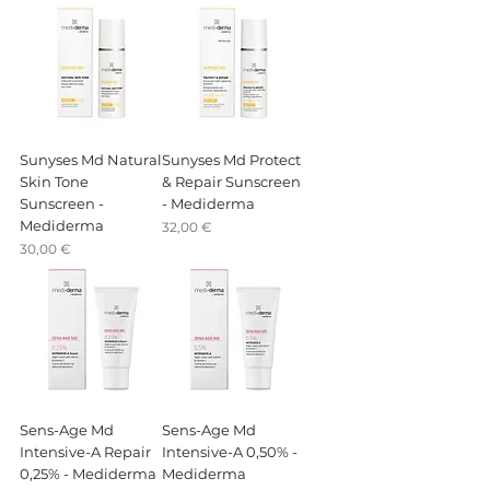
Sunyses Md Natural
Sunyses Md Protect
Skin Tone
& Repair Sunscreen
Sunscreen -
- Mediderma
Mediderma
Preis
32,00 €
Preis
30,00 €
Sens-Age Md
Sens-Age Md
Intensive-A Repair
Intensive-A 0,50% -
0,25% - Mediderma
Mediderma